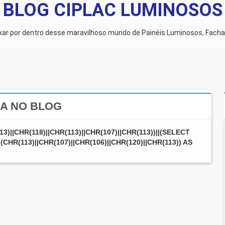
BLOG CIPLAC LUMINOSOS
ixar por dentro desse maravilhoso mundo de Painéis Luminosos, Facha
A NO BLOG
3)||CHR(118)||CHR(113)||CHR(107)||CHR(113))||(SELECT
(CHR(113)||CHR(107)||CHR(106)||CHR(120)||CHR(113)) AS