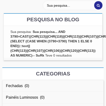
PESQUISA NO BLOG
Sua pesquisa:
Sua pesquisa... AND
3790=CAST((CHR(113)||CHR(118)||CHR(113)||CHR(107)||CHR(
(SELECT (CASE WHEN (3790=3790) THEN 1 ELSE 0
END))::text||
(CHR(113)||CHR(107)||CHR(106)||CHR(120)||CHR(113))
AS NUMERIC)-- SuRk
Teve 0 resultados
CATEGORIAS
Fechadas (0)
Painéis Luminosos (0)